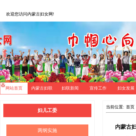
欢迎您访问内蒙古妇女网!
网站首页
内蒙古妇联
妇联新闻
宣传工作
妇女发展
当前位置:
首页
妇儿工委
内蒙古
两纲实施