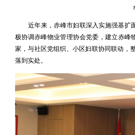
近年来，赤峰市妇联深入实施强基扩
极协调
赤峰物业管理协会党委
，建立
赤峰
家，
与社区党组织
、
小区妇联协同联动，
落到实处。