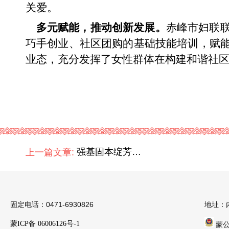
关爱。
多元赋能，
推动
创新发展
。
赤峰市妇联
巧手创业、社区团购的基础技能培训
，赋
业态，充分发挥
了
女性群体在构建和谐社
上一篇文章:
强基固本绽芳华·巾帼聚力建新功——自治区税务系统妇联召开庆“三八”座谈会
固定电话：0471-6930826
地址：
蒙ICP备 06006126号-1
蒙公安