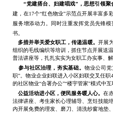
“党建搭台、妇建唱戏”
，
思想引领聚
建，
在
17个“红色物业”示范点开展丰富多
服务增添动力
。
同时
注重发挥党员先锋模
书
。
多措并举
关爱
女职工，传递温暖。
开展
组织的毛线编织等培训，
抓住节点
开展送
普法讲座
等
，扎扎实实为女职工办实事、
参与
社区治理，
夯实
基础
。
物业公司党
职”
。
物业企业妇联进入小区妇联交叉任职
的
社区物业“合署办公”“楼宇管家”模式
中
互
公益
活动进小区
，
便民服务暖人心。
在
法律讲座、考生家长心理辅导、烹饪技能
内开展免费的理发、磨刀、清洗纱窗地垫