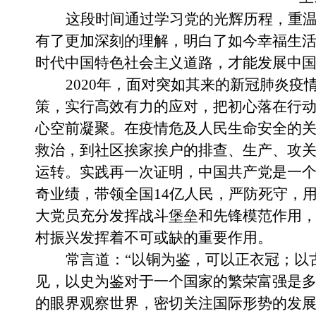
这段时间通过学习党的光辉历程，重
有了更加深刻的理解，明白了如今幸福生
时代中国特色社会主义道路，才能发展中
2020年，
面对
突如其来的新冠肺炎
疫
策，实行高效有力的应对，把初心落在行
心空前凝聚。在疫情危及人民生命安全的
救治，到社区挨家挨户的排查、生产、攻
运转。实践再一次证明，中国共产党是一
奇业绩，带领全国
14亿人民，严防死守，
大党员充分发挥战斗堡垒
和先锋模范
作用
村振兴发挥着不可或缺的重要作用。
常言道：
“以铜为鉴，可以正衣冠；以
见，以史为鉴对于一个国家的繁荣富强是
的
眼界观察世界，密切关注
国际
形势的发