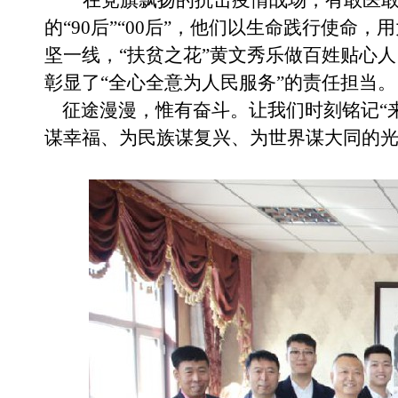
在党旗飘扬的抗击疫情战场，有敢医
的“90后”“00后”，他们以生命践行使
坚一线，“扶贫之花”黄文秀乐做百姓贴心人
彰显了“全心全意为人民服务”的责任担当。
征途漫漫，惟有奋斗。让我们时刻铭记
“
谋幸福、为民族谋复兴、为世界谋大同的