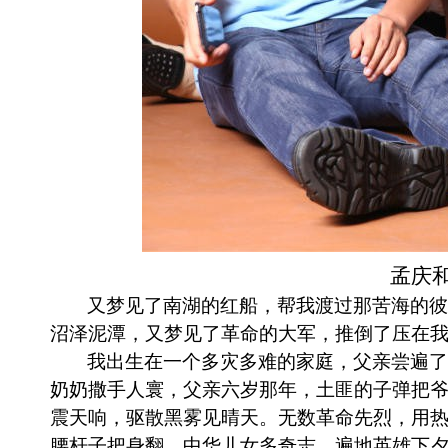
孟庆
又梦见了南湖的红船，帮我渡过那苦海的彼
沼泽泥潭，又梦见了革命的大军，推倒了压在
我出生在一个多灾多难的家庭，父亲尝遍了
奶奶撒手人寰，父亲六岁那年，土匪的子弹把
震天响，驱散黑雾见晴天。无数革命先烈，用
腰杆子把身翻。中华儿女多奇志，遍地英雄下