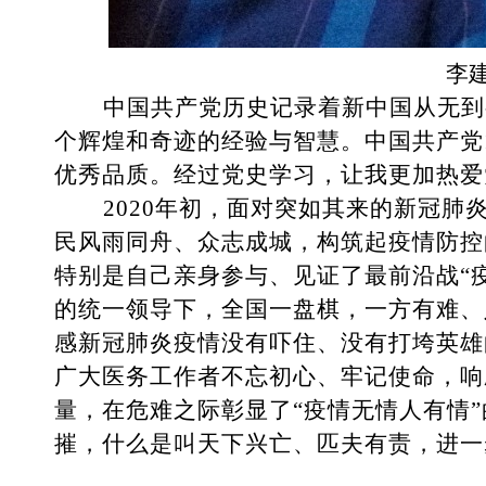
李
中国共产党历史
记录着新中国从无到
个辉煌和奇迹的经验与智慧。中国共产党
优秀品质。经过党史学习，让我更加热爱
2020年初
，面对突如其来的新冠肺
民风雨同舟、众志成城，构筑起疫情防控
特别是自己亲身参与、见证了最前沿战“
的统一领导下，全国一盘棋，一方有难、
感
新冠
肺炎疫情
没有吓住、没有打垮英雄
广大医务工作者不忘初心、牢记使命，响
量
，在危难之际彰显了
“
疫情无情人有情
摧，什么是叫天下兴亡、匹夫有责
，进一